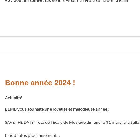
–
27 août en soirée
: Les Rendez-vous de l’Erdre sur le port à Blain
Bonne année 2024 !
Actualité
L’EMB vous souhaite une joyeuse et mélodieuse année !
SAVE THE DATE : fête de l’École de Musique dimanche 31 mars, à la Salle 
Plus d’infos prochainement…