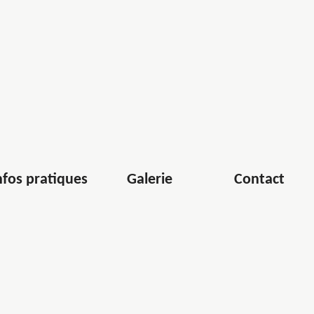
ne LOREAU
nfos pratiques
Galerie
Contact
s vous ferons découvrir régulièrement un enseignant à
emporter… Voici une i
nterview d’une élève à son
honneur ce bel instrument à cordes aux jolies touches
é de Mozart, Chopin ou bien Beethoven, notre professeure