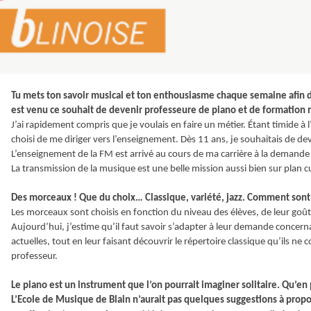
Nous sommes tous curieux de savoir comment est née cette passion, de
commencé ?
J’avais 9 ans, je vivais à Vertou quand une amie de la famille a proposé la 
musique du Bignon car elle ne voulait plus en faire. J’ai tout de suite été 
Tu mets ton savoir musical et ton enthousiasme chaque semaine afin
est venu ce souhait de devenir professeure de piano et de formation 
J’ai rapidement compris que je voulais en faire un métier. Étant timide à l
choisi de me diriger vers l’enseignement. Dès 11 ans, je souhaitais de de
L’enseignement de la FM est arrivé au cours de ma carrière à la demande d
La transmission de la musique est une belle mission aussi bien sur plan c
Des morceaux ! Que du choix… Classique, variété, jazz. Comment sont 
Les morceaux sont choisis en fonction du niveau des élèves, de leur goût 
Aujourd’hui, j’estime qu’il faut savoir s’adapter à leur demande concern
actuelles, tout en leur faisant découvrir le répertoire classique qu’ils n
professeur.
Le piano est un instrument que l’on pourrait imaginer solitaire. Qu’en
L’Ecole de Musique de Blain n’aurait pas quelques suggestions à propo