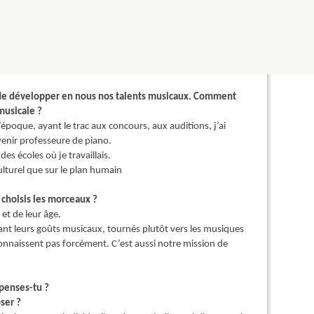
 pratiquer le piano et à quel âge l’aventure a
place de sa fille dans la classe de piano de l’école de
partante et intéressée.
 de développer en nous nos talents musicaux. Comment
musicale ?
’époque, ayant le trac aux concours, aux auditions, j’ai
venir professeure de piano.
es écoles où je travaillais.
ulturel que sur le plan humain
choisis les morceaux ?
et de leur âge.
ant leurs goûts musicaux, tournés plutôt vers les musiques
e connaissent pas forcément. C’est aussi notre mission de
 penses-tu ?
ser ?