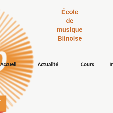
École
de
musique
Blinoise
L’interview de l’enseignant Géraldi
Actualité
Accueil
Actualité
Cours
I
P
our découvrir l’école et les différents enseignements proposés, nou
travers une interview.
Musique, et que chacun se mette à chanter… Et que chacun se laisse 
professeur de piano.
Géraldine, c’est avec plaisir que l’Ecole de Musique de Blain met à l’
noires et blanches qu’est le piano avant de pouvoir se mettre au côt
de piano est notre ange gardien vers ce chemin pianistique.