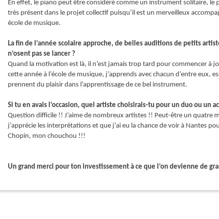
En effet, le piano peut être considéré comme un instrument solitaire, le pi
très présent dans le projet collectif puisqu’il est un merveilleux accom
école de musique.
La fin de l’année scolaire approche, de belles auditions de petits artis
n’osent pas se lancer ?
Quand la motivation est là, il n’est jamais trop tard pour commencer à jou
cette année à l’école de musique, j’apprends avec chacun d’entre eux, ess
prennent du plaisir dans l’apprentissage de ce bel instrument.
Si tu en avais l’occasion, quel artiste choisirais-tu pour un duo ou u
Question difficile !! J’aime de nombreux artistes !! Peut-être un quatre 
j’apprécie les interprétations et que j’ai eu la chance de voir à Nantes po
Chopin, mon chouchou !!!
Un grand merci pour ton investissement à ce que l’on devienne de gra