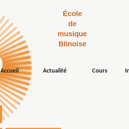
École
de
musique
Blinoise
Accueil
Actualité
Cours
I